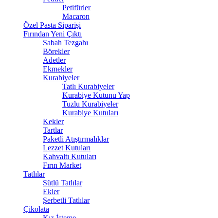
Petifürler
Macaron
Özel Pasta Siparişi
Fırından Yeni Çıktı
Sabah Tezgahı
Börekler
Adetler
Ekmekler
Kurabiyeler
Tatlı Kurabiyeler
Kurabiye Kutunu Yap
Tuzlu Kurabiyeler
Kurabiye Kutuları
Kekler
Tartlar
Paketli Atıştırmalıklar
Lezzet Kutuları
Kahvaltı Kutuları
Fırın Market
Tatlılar
Sütlü Tatlılar
Ekler
Şerbetli Tatlılar
Çikolata
Kız İsteme