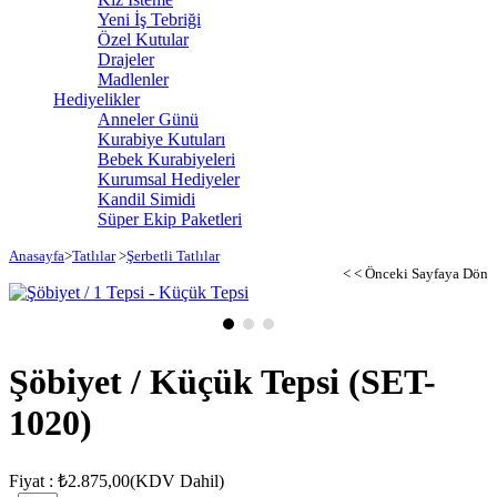
Yeni İş Tebriği
Özel Kutular
Drajeler
Madlenler
Hediyelikler
Anneler Günü
Kurabiye Kutuları
Bebek Kurabiyeleri
Kurumsal Hediyeler
Kandil Simidi
Süper Ekip Paketleri
Anasayfa
>
Tatlılar
>
Şerbetli Tatlılar
< < Önceki Sayfaya Dön
Şöbiyet / Küçük Tepsi
(SET-
1020)
Fiyat
:
₺2.875,00
(KDV Dahil)