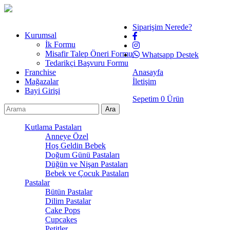
Siparişim Nerede?
Kurumsal
İk Formu
Misafir Talep Öneri Formu
Whatsapp Destek
Tedarikçi Başvuru Formu
Franchise
Anasayfa
Mağazalar
İletişim
Bayi Girişi
Sepetim
0
Ürün
Kutlama Pastaları
Anneye Özel
Hoş Geldin Bebek
Doğum Günü Pastaları
Düğün ve Nişan Pastaları
Bebek ve Çocuk Pastaları
Pastalar
Bütün Pastalar
Dilim Pastalar
Cake Pops
Cupcakes
Petitler