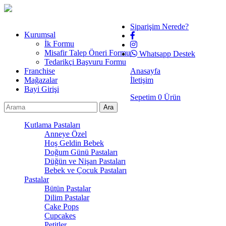
Siparişim Nerede?
Kurumsal
İk Formu
Misafir Talep Öneri Formu
Whatsapp Destek
Tedarikçi Başvuru Formu
Franchise
Anasayfa
Mağazalar
İletişim
Bayi Girişi
Sepetim
0
Ürün
Kutlama Pastaları
Anneye Özel
Hoş Geldin Bebek
Doğum Günü Pastaları
Düğün ve Nişan Pastaları
Bebek ve Çocuk Pastaları
Pastalar
Bütün Pastalar
Dilim Pastalar
Cake Pops
Cupcakes
Petitler