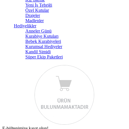
Yeni İş Tebriği
Özel Kutular
Drajeler
Madlenler
Hediyelikler
Anneler Günü
Kurabiye Kutuları
Bebek Kurabiyeleri
Kurumsal Hediyeler
Kandil Simidi
Süper Ekip Paketleri
E-bültenimize kayıt olun!