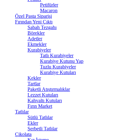
Petifürler
Macaron
Özel Pasta Siparişi
Fırından Yeni Çıktı
Sabah Tezgahı
Börekler
Adetler
Ekmekler
Kurabiyeler
Tatlı Kurabiyeler
Kurabiye Kutunu Yap
Tuzlu Kurabiyeler
Kurabiye Kutuları
Kekler
Tartlar
Paketli Atıştırmalıklar
Lezzet Kutuları
Kahvaltı Kutuları
Fırın Market
Tatlılar
Sütlü Tatlılar
Ekler
Şerbetli Tatlılar
Çikolata
Kız İsteme