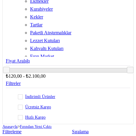
Ekmekler
Kurabiyeler
Kekler
Tartlar
Paketli Atıştırmalıklar
Lezzet Kutuları
Kahvaltı Kutuları
Fırın Market
Fiyat Aralığı
Kutlama Pastaları
Pastalar
₺120,00 - ₺2.100,00
Tatlılar
Filtreler
Çikolata
Hediyelikler
İndirimli Ürünler
Ücretsiz Kargo
Hızlı Kargo
Anasayfa
>
Fırından Yeni Çıktı
Filtreleme
Sıralama