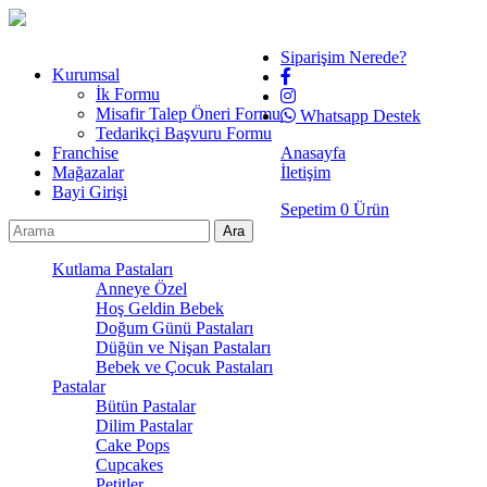
Siparişim Nerede?
Kurumsal
İk Formu
Misafir Talep Öneri Formu
Whatsapp Destek
Tedarikçi Başvuru Formu
Franchise
Anasayfa
Mağazalar
İletişim
Bayi Girişi
Sepetim
0
Ürün
Kutlama Pastaları
Anneye Özel
Hoş Geldin Bebek
Doğum Günü Pastaları
Düğün ve Nişan Pastaları
Bebek ve Çocuk Pastaları
Pastalar
Bütün Pastalar
Dilim Pastalar
Cake Pops
Cupcakes
Petitler