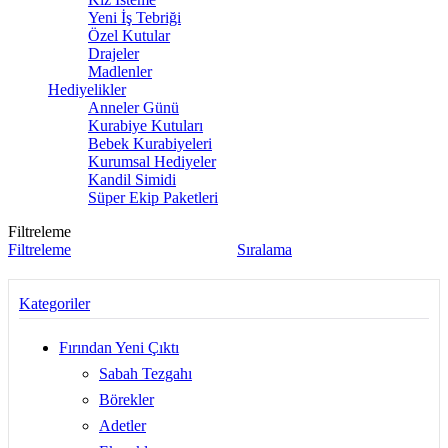
Yeni İş Tebriği
Özel Kutular
Drajeler
Madlenler
Hediyelikler
Anneler Günü
Kurabiye Kutuları
Bebek Kurabiyeleri
Kurumsal Hediyeler
Kandil Simidi
Süper Ekip Paketleri
Filtreleme
Filtreleme
Sıralama
Kategoriler
Fırından Yeni Çıktı
Sabah Tezgahı
Börekler
Adetler