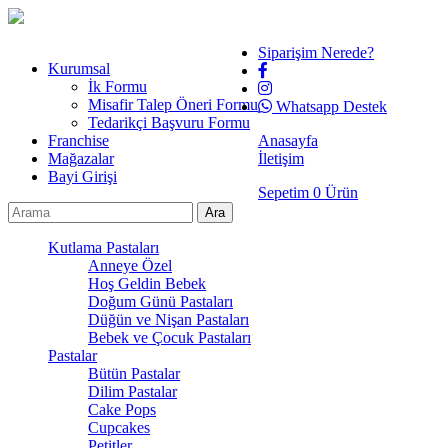
Siparişim Nerede?
Kurumsal
İk Formu
Misafir Talep Öneri Formu
Whatsapp Destek
Tedarikçi Başvuru Formu
Franchise
Anasayfa
Mağazalar
İletişim
Bayi Girişi
Sepetim
0
Ürün
Kutlama Pastaları
Anneye Özel
Hoş Geldin Bebek
Doğum Günü Pastaları
Düğün ve Nişan Pastaları
Bebek ve Çocuk Pastaları
Pastalar
Bütün Pastalar
Dilim Pastalar
Cake Pops
Cupcakes
Petitler