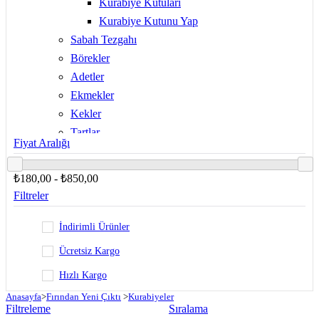
Kurabiye Kutuları
Kurabiye Kutunu Yap
Sabah Tezgahı
Börekler
Adetler
Ekmekler
Kekler
Tartlar
Fiyat Aralığı
Paketli Atıştırmalıklar
Lezzet Kutuları
₺180,00 - ₺850,00
Kahvaltı Kutuları
Filtreler
Fırın Market
İndirimli Ürünler
Ücretsiz Kargo
Hızlı Kargo
Anasayfa
>
Fırından Yeni Çıktı
>
Kurabiyeler
Filtreleme
Sıralama