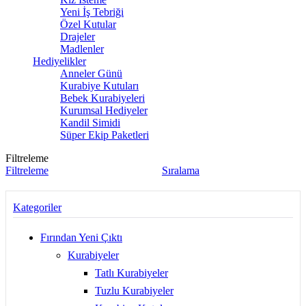
Yeni İş Tebriği
Özel Kutular
Drajeler
Madlenler
Hediyelikler
Anneler Günü
Kurabiye Kutuları
Bebek Kurabiyeleri
Kurumsal Hediyeler
Kandil Simidi
Süper Ekip Paketleri
Filtreleme
Filtreleme
Sıralama
Kategoriler
Fırından Yeni Çıktı
Kurabiyeler
Tatlı Kurabiyeler
Tuzlu Kurabiyeler