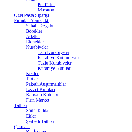
Petifürler
Macaron
Özel Pasta Siparişi
Fırından Yeni Çıktı
Sabah Tezgahı
Börekler
Adetler
Ekmekler
Kurabiyeler
Tatlı Kurabiyeler
Kurabiye Kutunu Yap
Tuzlu Kurabiyeler
Kurabiye Kutuları
Kekler
Tartlar
Paketli Atıştırmalıklar
Lezzet Kutuları
Kahvaltı Kutuları
Fırın Market
Tatlılar
Sütlü Tatlılar
Ekler
Şerbetli Tatlılar
Çikolata
Kız İsteme