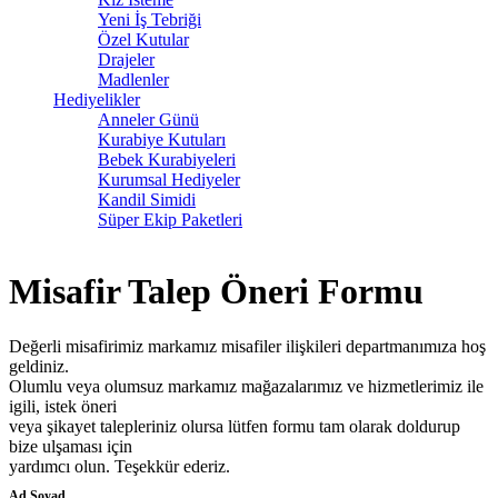
Yeni İş Tebriği
Özel Kutular
Drajeler
Madlenler
Hediyelikler
Anneler Günü
Kurabiye Kutuları
Bebek Kurabiyeleri
Kurumsal Hediyeler
Kandil Simidi
Süper Ekip Paketleri
Misafir Talep Öneri Formu
Değerli misafirimiz markamız misafiler ilişkileri departmanımıza hoş
geldiniz.
Olumlu veya olumsuz markamız mağazalarımız ve hizmetlerimiz ile
igili, istek öneri
veya şikayet talepleriniz olursa lütfen formu tam olarak doldurup
bize ulşaması için
yardımcı olun. Teşekkür ederiz.
Ad Soyad