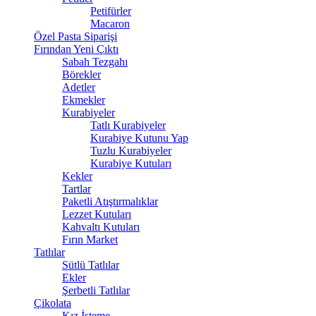
Petifürler
Macaron
Özel Pasta Siparişi
Fırından Yeni Çıktı
Sabah Tezgahı
Börekler
Adetler
Ekmekler
Kurabiyeler
Tatlı Kurabiyeler
Kurabiye Kutunu Yap
Tuzlu Kurabiyeler
Kurabiye Kutuları
Kekler
Tartlar
Paketli Atıştırmalıklar
Lezzet Kutuları
Kahvaltı Kutuları
Fırın Market
Tatlılar
Sütlü Tatlılar
Ekler
Şerbetli Tatlılar
Çikolata
Kız İsteme