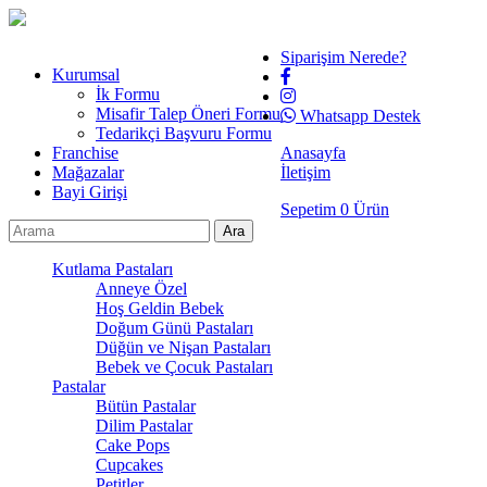
Siparişim Nerede?
Kurumsal
İk Formu
Misafir Talep Öneri Formu
Whatsapp Destek
Tedarikçi Başvuru Formu
Franchise
Anasayfa
Mağazalar
İletişim
Bayi Girişi
Sepetim
0
Ürün
Kutlama Pastaları
Anneye Özel
Hoş Geldin Bebek
Doğum Günü Pastaları
Düğün ve Nişan Pastaları
Bebek ve Çocuk Pastaları
Pastalar
Bütün Pastalar
Dilim Pastalar
Cake Pops
Cupcakes
Petitler