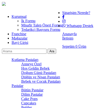
Siparişim Nerede?
Kurumsal
İk Formu
Misafir Talep Öneri Formu
Whatsapp Destek
Tedarikçi Başvuru Formu
Franchise
Anasayfa
Mağazalar
İletişim
Bayi Girişi
Sepetim
0
Ürün
Kutlama Pastaları
Anneye Özel
Hoş Geldin Bebek
Doğum Günü Pastaları
Düğün ve Nişan Pastaları
Bebek ve Çocuk Pastaları
Pastalar
Bütün Pastalar
Dilim Pastalar
Cake Pops
Cupcakes
Petitler