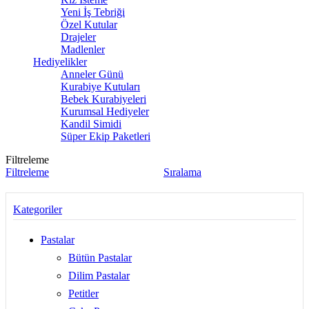
Yeni İş Tebriği
Özel Kutular
Drajeler
Madlenler
Hediyelikler
Anneler Günü
Kurabiye Kutuları
Bebek Kurabiyeleri
Kurumsal Hediyeler
Kandil Simidi
Süper Ekip Paketleri
Filtreleme
Filtreleme
Sıralama
Kategoriler
Pastalar
Bütün Pastalar
Dilim Pastalar
Petitler