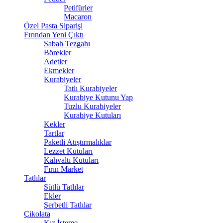
Petifürler
Macaron
Özel Pasta Siparişi
Fırından Yeni Çıktı
Sabah Tezgahı
Börekler
Adetler
Ekmekler
Kurabiyeler
Tatlı Kurabiyeler
Kurabiye Kutunu Yap
Tuzlu Kurabiyeler
Kurabiye Kutuları
Kekler
Tartlar
Paketli Atıştırmalıklar
Lezzet Kutuları
Kahvaltı Kutuları
Fırın Market
Tatlılar
Sütlü Tatlılar
Ekler
Şerbetli Tatlılar
Çikolata
Kız İsteme