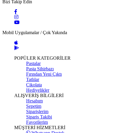
Bizi Takip Edin
Mobil Uygulamalar / Çok Yakında
POPÜLER KATEGORİLER
Pastalar
Pasta Sihirbazı
Fırından Yeni Çıktı
Tatlılar
Çikolata
Hediyelikler
ALIŞVERİŞ BİLGİLERİ
Hesabım
Sepetim
Siparişlerim
Sipariş Takibi
Favorilerim
MÜŞTERİ HİZMETLERİ
Whatsapp Destek