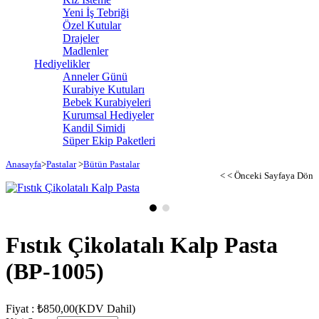
Yeni İş Tebriği
Özel Kutular
Drajeler
Madlenler
Hediyelikler
Anneler Günü
Kurabiye Kutuları
Bebek Kurabiyeleri
Kurumsal Hediyeler
Kandil Simidi
Süper Ekip Paketleri
Anasayfa
>
Pastalar
>
Bütün Pastalar
< < Önceki Sayfaya Dön
Fıstık Çikolatalı Kalp Pasta
(BP-1005)
Fiyat
:
₺850,00
(KDV Dahil)