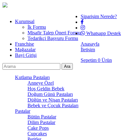
Siparişim Nerede?
Kurumsal
İk Formu
Misafir Talep Öneri Formu
Whatsapp Destek
Tedarikçi Başvuru Formu
Franchise
Anasayfa
Mağazalar
İletişim
Bayi Girişi
Sepetim
0
Ürün
Kutlama Pastaları
Anneye Özel
Hoş Geldin Bebek
Doğum Günü Pastaları
Düğün ve Nişan Pastaları
Bebek ve Çocuk Pastaları
Pastalar
Bütün Pastalar
Dilim Pastalar
Cake Pops
Cupcakes
Petitler