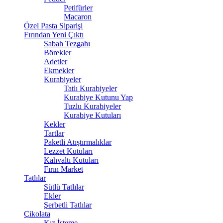
Petifürler
Macaron
Özel Pasta Siparişi
Fırından Yeni Çıktı
Sabah Tezgahı
Börekler
Adetler
Ekmekler
Kurabiyeler
Tatlı Kurabiyeler
Kurabiye Kutunu Yap
Tuzlu Kurabiyeler
Kurabiye Kutuları
Kekler
Tartlar
Paketli Atıştırmalıklar
Lezzet Kutuları
Kahvaltı Kutuları
Fırın Market
Tatlılar
Sütlü Tatlılar
Ekler
Şerbetli Tatlılar
Çikolata
Kız İsteme