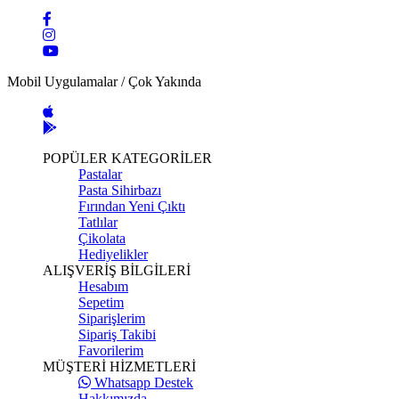
Mobil Uygulamalar / Çok Yakında
POPÜLER KATEGORİLER
Pastalar
Pasta Sihirbazı
Fırından Yeni Çıktı
Tatlılar
Çikolata
Hediyelikler
ALIŞVERİŞ BİLGİLERİ
Hesabım
Sepetim
Siparişlerim
Sipariş Takibi
Favorilerim
MÜŞTERİ HİZMETLERİ
Whatsapp Destek
Hakkımızda