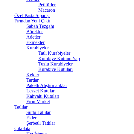
Petifürler
Macaron
Özel Pasta Siparişi
Fırından Yeni Çıktı
Sabah Tezgahı
Börekler
Adetler
Ekmekler
Kurabiyeler
Tatlı Kurabiyeler
Kurabiye Kutunu Yap
Tuzlu Kurabiyeler
Kurabiye Kutuları
Kekler
Tartlar
Paketli Atıştırmalıklar
Lezzet Kutuları
Kahvaltı Kutuları
Fırın Market
Tatlılar
Sütlü Tatlılar
Ekler
Şerbetli Tatlılar
Çikolata
Kız İsteme