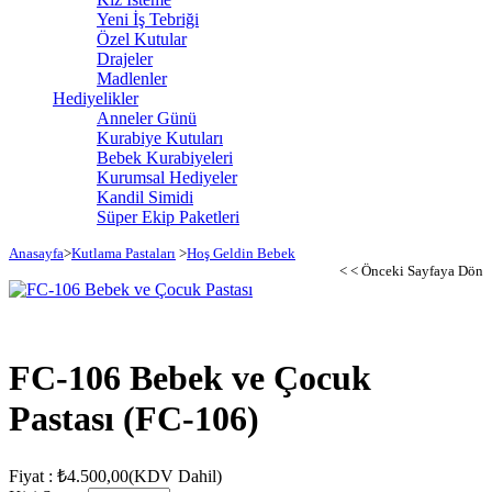
Yeni İş Tebriği
Özel Kutular
Drajeler
Madlenler
Hediyelikler
Anneler Günü
Kurabiye Kutuları
Bebek Kurabiyeleri
Kurumsal Hediyeler
Kandil Simidi
Süper Ekip Paketleri
Anasayfa
>
Kutlama Pastaları
>
Hoş Geldin Bebek
< < Önceki Sayfaya Dön
FC-106 Bebek ve Çocuk
Pastası
(FC-106)
Fiyat
:
₺4.500,00
(KDV Dahil)