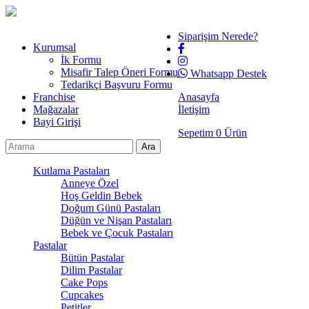
Siparişim Nerede?
Kurumsal
İk Formu
Misafir Talep Öneri Formu
Whatsapp Destek
Tedarikçi Başvuru Formu
Franchise
Anasayfa
Mağazalar
İletişim
Bayi Girişi
Sepetim
0
Ürün
Kutlama Pastaları
Anneye Özel
Hoş Geldin Bebek
Doğum Günü Pastaları
Düğün ve Nişan Pastaları
Bebek ve Çocuk Pastaları
Pastalar
Bütün Pastalar
Dilim Pastalar
Cake Pops
Cupcakes
Petitler