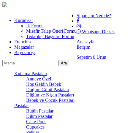
Siparişim Nerede?
Kurumsal
İk Formu
Misafir Talep Öneri Formu
Whatsapp Destek
Tedarikçi Başvuru Formu
Franchise
Anasayfa
Mağazalar
İletişim
Bayi Girişi
Sepetim
0
Ürün
Kutlama Pastaları
Anneye Özel
Hoş Geldin Bebek
Doğum Günü Pastaları
Düğün ve Nişan Pastaları
Bebek ve Çocuk Pastaları
Pastalar
Bütün Pastalar
Dilim Pastalar
Cake Pops
Cupcakes
Petitler