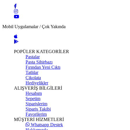
Mobil Uygulamalar / Çok Yakında
POPÜLER KATEGORİLER
Pastalar
Pasta Sihirbazı
Fırından Yeni Çıktı
Tatlılar
Çikolata
Hediyelikler
ALIŞVERİŞ BİLGİLERİ
Hesabım
Sepetim
Siparişlerim
Sipariş Takibi
Favorilerim
MÜŞTERİ HİZMETLERİ
Whatsapp Destek
Hakkımızda