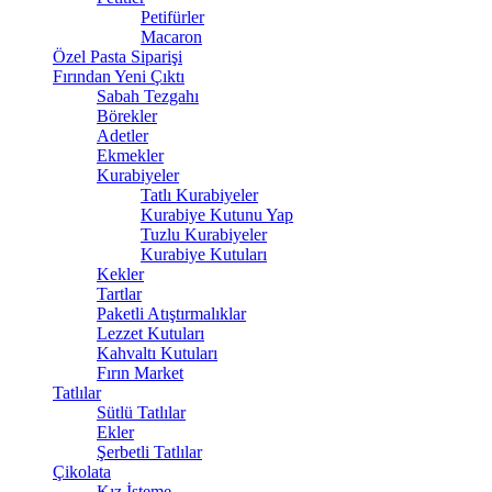
Petifürler
Macaron
Özel Pasta Siparişi
Fırından Yeni Çıktı
Sabah Tezgahı
Börekler
Adetler
Ekmekler
Kurabiyeler
Tatlı Kurabiyeler
Kurabiye Kutunu Yap
Tuzlu Kurabiyeler
Kurabiye Kutuları
Kekler
Tartlar
Paketli Atıştırmalıklar
Lezzet Kutuları
Kahvaltı Kutuları
Fırın Market
Tatlılar
Sütlü Tatlılar
Ekler
Şerbetli Tatlılar
Çikolata
Kız İsteme