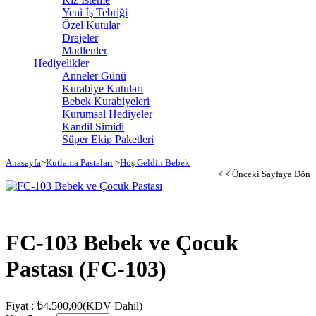
Yeni İş Tebriği
Özel Kutular
Drajeler
Madlenler
Hediyelikler
Anneler Günü
Kurabiye Kutuları
Bebek Kurabiyeleri
Kurumsal Hediyeler
Kandil Simidi
Süper Ekip Paketleri
Anasayfa
>
Kutlama Pastaları
>
Hoş Geldin Bebek
< < Önceki Sayfaya Dön
FC-103 Bebek ve Çocuk
Pastası
(FC-103)
Fiyat
:
₺4.500,00
(KDV Dahil)