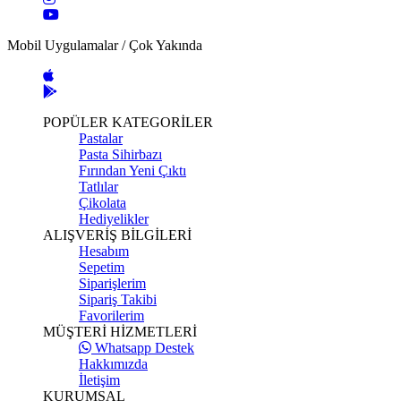
Mobil Uygulamalar / Çok Yakında
POPÜLER KATEGORİLER
Pastalar
Pasta Sihirbazı
Fırından Yeni Çıktı
Tatlılar
Çikolata
Hediyelikler
ALIŞVERİŞ BİLGİLERİ
Hesabım
Sepetim
Siparişlerim
Sipariş Takibi
Favorilerim
MÜŞTERİ HİZMETLERİ
Whatsapp Destek
Hakkımızda
İletişim
KURUMSAL