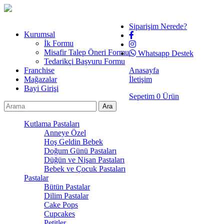
Siparişim Nerede?
Kurumsal
İk Formu
Misafir Talep Öneri Formu
Whatsapp Destek
Tedarikçi Başvuru Formu
Franchise
Anasayfa
Mağazalar
İletişim
Bayi Girişi
Sepetim
0
Ürün
Kutlama Pastaları
Anneye Özel
Hoş Geldin Bebek
Doğum Günü Pastaları
Düğün ve Nişan Pastaları
Bebek ve Çocuk Pastaları
Pastalar
Bütün Pastalar
Dilim Pastalar
Cake Pops
Cupcakes
Petitler