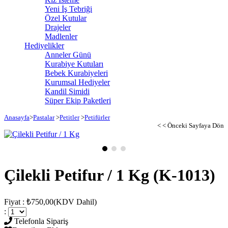
Yeni İş Tebriği
Özel Kutular
Drajeler
Madlenler
Hediyelikler
Anneler Günü
Kurabiye Kutuları
Bebek Kurabiyeleri
Kurumsal Hediyeler
Kandil Simidi
Süper Ekip Paketleri
Anasayfa
>
Pastalar
>
Petitler
>
Petifürler
< < Önceki Sayfaya Dön
Çilekli Petifur / 1 Kg
(K-1013)
Fiyat
:
₺750,00
(KDV Dahil)
:
Telefonla Sipariş