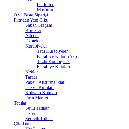
Petifürler
Macaron
Özel Pasta Siparişi
Fırından Yeni Çıktı
Sabah Tezgahı
Börekler
Adetler
Ekmekler
Kurabiyeler
Tatlı Kurabiyeler
Kurabiye Kutunu Yap
Tuzlu Kurabiyeler
Kurabiye Kutuları
Kekler
Tartlar
Paketli Atıştırmalıklar
Lezzet Kutuları
Kahvaltı Kutuları
Fırın Market
Tatlılar
Sütlü Tatlılar
Ekler
Şerbetli Tatlılar
Çikolata
Kız İsteme